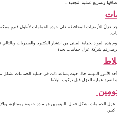
تصاقها وتسريع عملية التجفيف.
ات
ث يوجد عزلٌ للأرضيات للمحافظة على جودة الحمامات لأطول فترةٍ ممكن
ات.
وم هذه المواد بحماية المبنى من انتشار البكتيريا والفطريات وبالتالي
لمفرط.رقم شركة عزل حمامات بجدة
لاط
أحد الأمور المهمة جدًا، حيث يساعد ذلك في حماية الحمامات بشكل مم
لتنفيذ عملية العزل قبل تركيب البلاط.
تومين
ي عزل الحمامات بشكل فعال. البيتومين هو مادة خفيفة وممتازة، وبال
كبير.