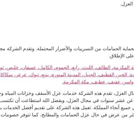
لعزل.
ماية الحمامات من التسريبات والأضرار المحتملة. وتقدم الشركة م
لى الإطلاق.
المكرمة، الطائف، الليث، رابغ، الجموم، الكامل، عسفان، خليص، ثول، ر
الخبر، القطيف، الجبيل، المدينة المنورة، ينبع، تبوك، عرعر، سكاكا، 
دواسر، عفيف، عطيف، مكة المكرمة.
ل العزل، تقدم هذه الشركة خدمات عزل الأسقف وخزانات المياه وح
د عن عشر سنوات في مجال العزل، وبفضل الله استطاعت أن تكتسب ثقة
ميع أنحاء المملكة. تعمل هذه الشركة على تقديم أفضل الخدمات بجود
 حال عزل الحمامات والمطابخ، كما تتوفر خصومات بقيمة 20% على جميع أنواع العوازل ف