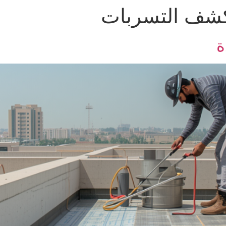
كشف التسربات
ة