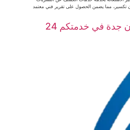
دون تكسير، مما يضمن الحصول على تقرير فني معتمد
كشف تسربات الحمامات بجدة اتصل بنا 0533359928 – كيان جدة في خدمتكم 24