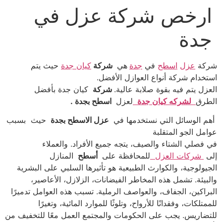
ارخص شركة عزل في
Ski
t
جدة
conten
شركة
عزل
اسطح
في
جدة
هي
شركة
كيان جدة
حيث يتم
استخدام شركة أنواع العوازل الأفضل.
العزل يتم فيه بقوة صلابة عالية.
شركة
كيان جدة بأفضل
الطرق
لشركه كيان جدة
لعزل
اسطح بجدة .
أهم الوسائل التي نستخدمها في
عزل الاسطح بجدة
حيث بسبب
عوامل الجو المتقلبة
في فصلي الشتاء والصيف، يتجه جميع الأفراد. والعملاء
إلى
شركات العزل
للمحافظة على
أسطح
المنازل
الجيولوجية، والكوارث الطبيعية هو تأثيرها السلبي على البشرية
والبيئة. تشمل هذه المخاطر الفيضانات، الزلازل، الأعاصير،
البراكين، الجفاف، والعواصف الرملية. تسبب هذه العوامل تدميرًا
للممتلكات، وفقدانًا للأرواح، وتلوثًا للموارد المائية، وتغيرًا
للتضاريس. يجب على الحكومات والمجتمع العمل معًا للتخفيف من