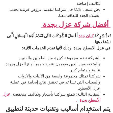
تكاليف إضافية.
نحن نسعى دائمًا في شركتنا لتقديم عروض فريدة تجذب
العملاء الجدد للتعاقد معنا.
أفضل شركة عزل بجدة
تُعَدُّ شَرِكَةُ
كيان جدة
أَفْضَلَ الشُّرَكَاتِ التِّي تُقَدِّمُ أَهْمَ الْوَسَائِلِ الَّتِي
نَسْتَخْدِمُهَا.
في عزل الاسطح بجدة وذلك لأنها تقدم الخدمات الآتية:
الشركة تضم مجموعة كبيرة من العاملين والفنيين
والمتخصصين الذين يقومون بتنفيذ جميع أنواع العزل بجودة
عالية واهتمام كبير.
شركتنا تمتلك مجموعة واسعة من الآليات والأدوات
والمعدات التي تساعد في تحقيق نتائج إيجابية في عملية
عزل الأسطح.
المقابلة التالية: تتمتع شركتنا بأسعار وتكاليف منخفضة.
عزل
الأسطح بجدة
.
يتم استخدام أساليب وتقنيات حديثة لتطبيق