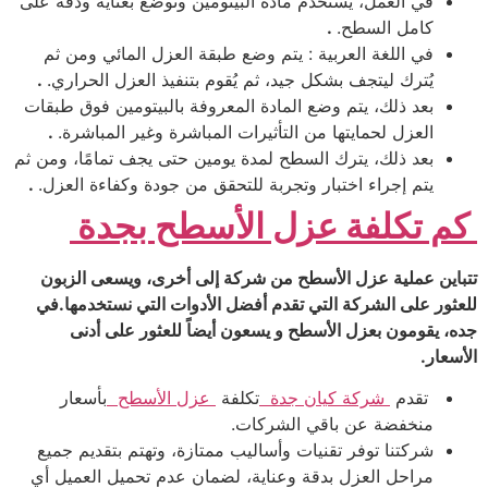
في العمل، يُستَخدَم مادة البيتومين وتُوضع بعناية ودقة على
كامل السطح.
.
في اللغة العربية : يتم وضع طبقة العزل المائي ومن ثم
يُترك ليتجف بشكل جيد، ثم يُقوم بتنفيذ العزل الحراري.
.
بعد ذلك، يتم وضع المادة المعروفة بالبيتومين فوق طبقات
العزل لحمايتها من التأثيرات المباشرة وغير المباشرة.
.
بعد ذلك، يترك السطح لمدة يومين حتى يجف تمامًا، ومن ثم
يتم إجراء اختبار وتجربة للتحقق من جودة وكفاءة العزل.
.
كم تكلفة عزل الأسطح بجدة
تتباين عملية عزل الأسطح من شركة إلى أخرى، ويسعى الزبون
للعثور على الشركة التي تقدم أفضل الأدوات التي نستخدمها.
في
جده، يقومون بعزل الأسطح و يسعون أيضاً للعثور على أدنى
الأسعار.
تقدم
شركة كيان جدة
تكلفة
عزل الأسطح
بأسعار
منخفضة عن باقي الشركات.
شركتنا توفر تقنيات وأساليب ممتازة، وتهتم بتقديم جميع
مراحل العزل بدقة وعناية، لضمان عدم تحميل العميل أي