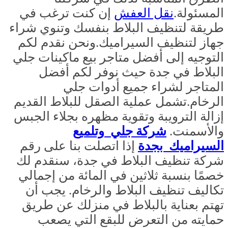
المسئولة.
نقل العف
ش
إن كنت ترغب في
طريقة لتنظيف البلاط بنفسك وتنوي شراء
جهاز لتنظيف السيراميك.ونحن نقدم لكم
التوجيه إلى أفضل متاجر بيع ماكينات جلي
البلاط في جدة حيث نوفر لكم أفضل
المتاجر لشراء جميع أدوات جلي
الرخام.تشمل عملية الصقل للبلاط القديم
إزالة الترويبة وتقوية مظهره بجلاء الجبس
والأسمنت.
شركة جلي
وتلميع
السيراميك
بجدة
إذا اتصلت بنا على رقم
شركة تنظيف البلاط في جدة، سنقدم لك
خصمًا بنسبة ثلاثين في المائة من إجمالي
تكاليف تنظيف البلاط والرخام. يجب أن
تهتم بعناية بالبلاط في منزلك عن طريق
حمايته من التعرض للبقع التي يصعب