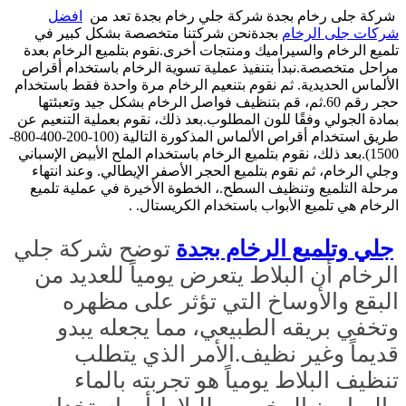
شركة جلى رخام بجدة
شركة جلي رخام بجدة تعد من
افضل
شركات جلى الرخام
بجدةنحن شركتنا متخصصة بشكل كبير في
تلميع الرخام والسيراميك ومنتجات أخرى.
نقوم بتلميع الرخام بعدة
مراحل متخصصة.نبدأ بتنفيذ عملية تسوية الرخام باستخدام أقراص
الألماس الحديدية. ثم نقوم بتنعيم الرخام مرة واحدة فقط باستخدام
حجر رقم 60.ثم، قم بتنظيف فواصل الرخام بشكل جيد وتعبئتها
بمادة الجولي وفقًا للون المطلوب.بعد ذلك، نقوم بعملية التنعيم عن
طريق استخدام أقراص الألماس المذكورة التالية (100-200-400-800-
1500).بعد ذلك، نقوم بتلميع الرخام باستخدام الملح الأبيض الإسباني
وجلي الرخام، ثم نقوم بتلميع الحجر الأصفر الإيطالي. وعند انتهاء
مرحلة التلميع وتنظيف السطح.، الخطوة الأخيرة في عملية تلميع
الرخام هي تلميع الأبواب باستخدام الكريستال. .
جلي وتلميع الرخام بجدة
توضح شركة جلي
الرخام أن البلاط يتعرض يومياً للعديد من
البقع والأوساخ التي تؤثر على مظهره
وتخفي بريقه الطبيعي، مما يجعله يبدو
قديماً وغير نظيف.الأمر الذي يتطلب
تنظيف البلاط يومياً هو تجربته بالماء