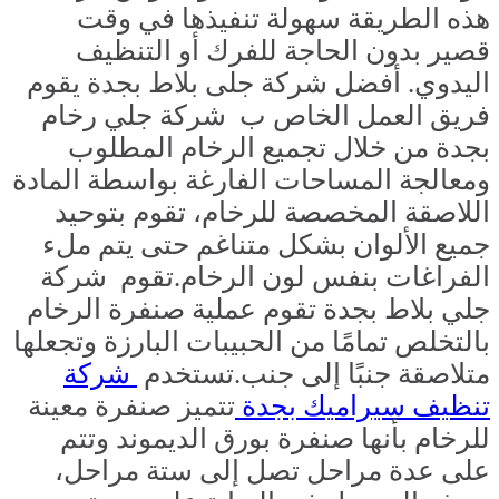
هذه الطريقة سهولة تنفيذها في وقت
قصير بدون الحاجة للفرك أو التنظيف
اليدوي. أفضل شركة جلى بلاط بجدة
يقوم
فريق العمل الخاص ب
شركة جلي رخام
بجدة
من خلال تجميع الرخام المطلوب
ومعالجة المساحات الفارغة بواسطة المادة
اللاصقة المخصصة للرخام، تقوم بتوحيد
جميع الألوان بشكل متناغم حتى يتم ملء
الفراغات بنفس لون الرخام.تقوم
شركة
جلي بلاط بجدة
تقوم عملية صنفرة الرخام
بالتخلص تمامًا من الحبيبات البارزة وتجعلها
متلاصقة جنبًا إلى جنب.تستخدم
شركة
تنظيف سيراميك بجدة
تتميز صنفرة معينة
للرخام بأنها صنفرة بورق الديموند وتتم
على عدة مراحل تصل إلى ستة مراحل،