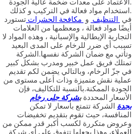
.الاعتماد على معدات ضخمة عالية الجودة
.استخدام مواد فعالة في التركيب و كذلك
في
التنظيف
و
مكافحة الحشرات
تستورد
أيضًا مواد فعالة ، ومعظمها من العلامات
التجارية الإيطالية والإسبانية ، وهذه المواد لا
تسبب أي ضرر للرخام على المدى البعيد
وتأتي مع ضمان الشركة نفسها.الشركة
تمتلك فريق عمل خبير ومدرب بشكل كبير
في جزّ الرخام، وبالتالي يضمن لكم تقديم
عملية نقش متميزة وذات أعلى مستوى من
الجودة الممكنة.بالنسبة للتكاليف، فإن
الأسعار المحددة
ب
شركة جلى رخام
بجدة
الشركة تتمتع بأسعار لا تمكن
المنافسة، حيث تقوم بتقديم تخفيضات
وعروض متكررة لكسب أكبر قدر ممكن من
العملاء، وهذا يجعلها تتفوق على أي شركة