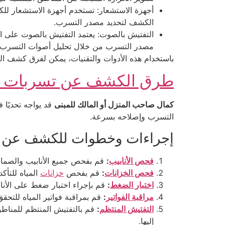
أجهزة الاستشعار: تستخدم أجهزة الاستشعار ل
الكشف لتحديد مصدر التسرب.
التفتيش بالصوت: يعتمد التفتيش بالصوت على اس
مصدر التسرب من خلال تحليل أصوات التسرب.
باستخدام هذه الأدوات والتقنيات، يمكن لفرق كشف ا
طرق الكشف عن تسربات الم
كمال صاحب المنزل أو المالك للمبنى
قد يواجه تحديًا 
التسرب وإصلاحه بسرعة.
إجراءات وخطوات للكشف عن تسر
فحص الأنابيب
:
قم بفحص جميع الأنابيب والصماما
فحص الخزانات
:
قم بفحص
خزانات
المياه للتأك
اختبار الضغط
:
قم بإجراء اختبار ضغط على الأنا
مراقبة الفواتير
:
قم بمراقبة فواتير المياه للتحق
التفتيش المنتظم
:
قم بالتفتيش المنتظم للمناط
إليها.